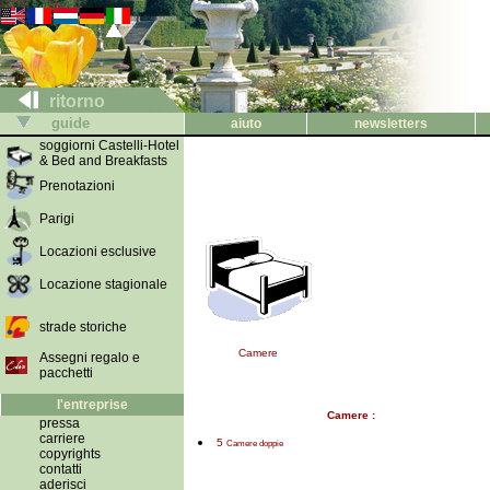
ritorno
guide
aiuto
newsletters
soggiorni Castelli-Hotel
& Bed and Breakfasts
Prenotazioni
Parigi
Locazioni esclusive
Locazione stagionale
strade storiche
Camere
Assegni regalo e
pacchetti
l'entreprise
Camere :
pressa
carriere
5
Camere doppie
copyrights
contatti
aderisci