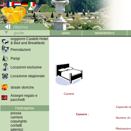
ritorno
guide
aiuto
newsletters
soggiorni Castelli-Hotel
& Bed and Breakfasts
Prenotazioni
Parigi
Locazioni esclusive
Locazione stagionale
strade storiche
Camere
Assegni regalo e
pacchetti
Capacità tot
l'entreprise
pressa
Camere :
carriere
Numero di 
copyrights
contatti
Ristorazion
aderisci