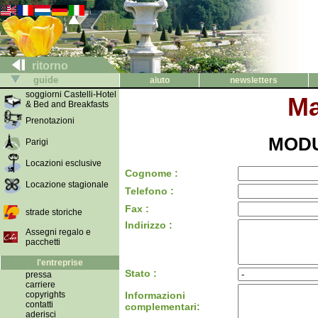
ritorno
guide
aiuto
newsletters
soggiorni Castelli-Hotel
Ma
& Bed and Breakfasts
Prenotazioni
MODU
Parigi
Locazioni esclusive
Cognome :
Locazione stagionale
Telefono :
Fax :
strade storiche
Indirizzo :
Assegni regalo e
pacchetti
l'entreprise
Stato :
pressa
carriere
copyrights
Informazioni
contatti
complementari:
aderisci