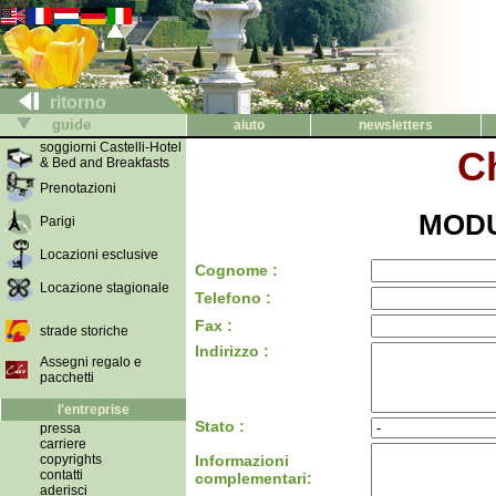
ritorno
guide
aiuto
newsletters
soggiorni Castelli-Hotel
C
& Bed and Breakfasts
Prenotazioni
MODU
Parigi
Locazioni esclusive
Cognome :
Locazione stagionale
Telefono :
Fax :
strade storiche
Indirizzo :
Assegni regalo e
pacchetti
l'entreprise
Stato :
pressa
carriere
copyrights
Informazioni
contatti
complementari:
aderisci