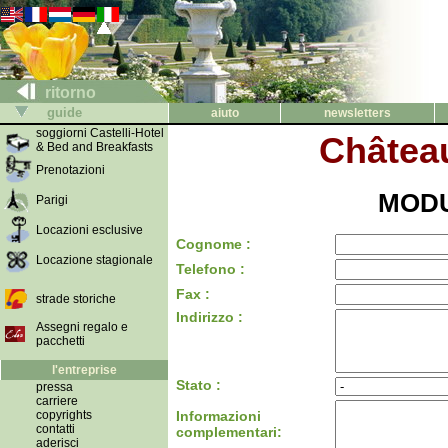
ritorno
guide
aiuto
newsletters
soggiorni Castelli-Hotel
Château
& Bed and Breakfasts
Prenotazioni
MODU
Parigi
Locazioni esclusive
Cognome :
Locazione stagionale
Telefono :
Fax :
strade storiche
Indirizzo :
Assegni regalo e
pacchetti
l'entreprise
Stato :
pressa
carriere
copyrights
Informazioni
contatti
complementari:
aderisci