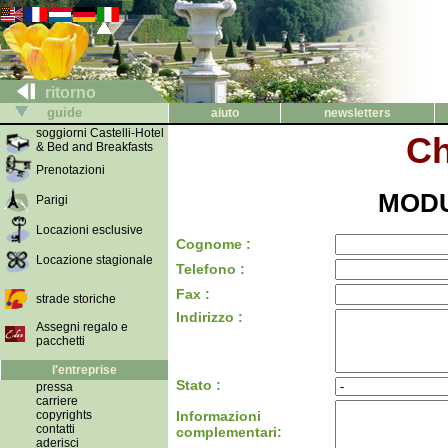
ritorno
guide
aiuto
newsletters
soggiorni Castelli-Hotel
Ch
& Bed and Breakfasts
Prenotazioni
MODU
Parigi
Locazioni esclusive
Cognome :
Locazione stagionale
Telefono :
Fax :
strade storiche
Indirizzo :
Assegni regalo e
pacchetti
l'entreprise
Stato :
pressa
carriere
copyrights
Informazioni
contatti
complementari:
aderisci