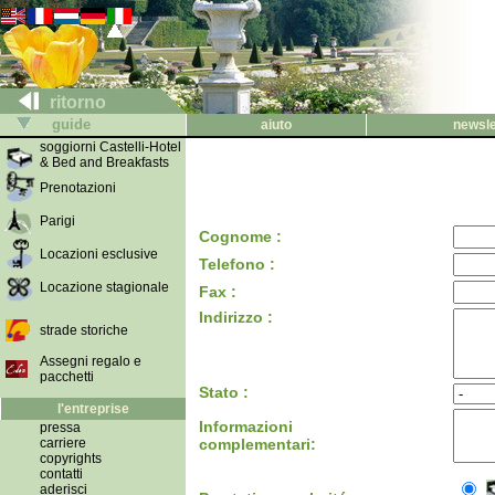
ritorno
guide
aiuto
newsle
soggiorni Castelli-Hotel
& Bed and Breakfasts
Prenotazioni
Parigi
Cognome :
Locazioni esclusive
Telefono :
Locazione stagionale
Fax :
Indirizzo :
strade storiche
Assegni regalo e
pacchetti
Stato :
l'entreprise
Informazioni
pressa
carriere
complementari:
copyrights
contatti
aderisci