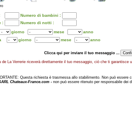
tro
:
Numero di bambini :
 :
Numero di notti :
giorno
mese
anno
za
giorno
mese
anno
Clicca qui per inviare il tuo messaggio ...
de La Verrerie riceverà direttamente il tuo messaggio, ciò che ti garantisce un
TANTE: Questa richiesta è trasmessa allo stabilimento. Non può essere c
 SARL Chateaux-France.com -
non può essere ritenuto per responsabile dei d