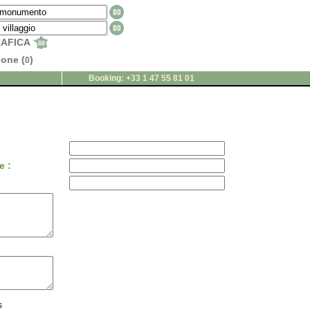
RAFICA
ione (
)
0
Booking: +33 1 47 55 81 01
e :
s