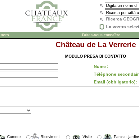
Ricerca GEOG
La vostra selez
tters
Faites-vous connaître
Château de La Verrerie
MODULO PRESA DI CONTATTO
Nome :
Téléphone secondair
Email (obbligatorio):
Camere
Ricevimenti
Visite
Parcs et jardin