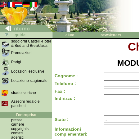
ritorno
guide
aiuto
newsletters
soggiorni Castelli-Hotel
Ch
& Bed and Breakfasts
Prenotazioni
MODU
Parigi
Locazioni esclusive
Cognome :
Locazione stagionale
Telefono :
Fax :
strade storiche
Indirizzo :
Assegni regalo e
pacchetti
l'entreprise
Stato :
pressa
carriere
copyrights
Informazioni
contatti
complementari:
aderisci