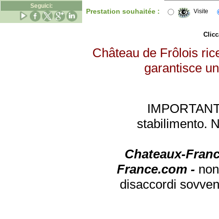
Seguici:
Prestation souhaitée :
Visite
Clicc
Château de Frôlois rice
garantisce un 
IMPORTANTE: 
stabilimento. 
Chateaux-Franc
France.com -
non
disaccordi sovven