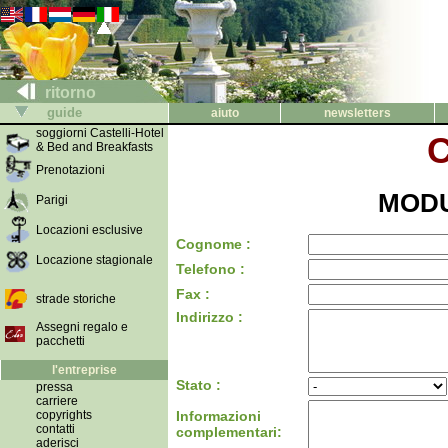
ritorno
guide
aiuto
newsletters
soggiorni Castelli-Hotel
C
& Bed and Breakfasts
Prenotazioni
MODU
Parigi
Locazioni esclusive
Cognome :
Locazione stagionale
Telefono :
Fax :
strade storiche
Indirizzo :
Assegni regalo e
pacchetti
l'entreprise
Stato :
pressa
carriere
copyrights
Informazioni
contatti
complementari:
aderisci