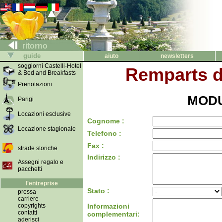
ritorno
guide
aiuto
newsletters
soggiorni Castelli-Hotel
Remparts d
& Bed and Breakfasts
Prenotazioni
MODU
Parigi
Locazioni esclusive
Cognome :
Locazione stagionale
Telefono :
Fax :
strade storiche
Indirizzo :
Assegni regalo e
pacchetti
l'entreprise
Stato :
pressa
carriere
copyrights
Informazioni
contatti
complementari:
aderisci