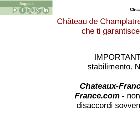
Seguici:
Clicc
Château de Champlatreu
che ti garantisce
IMPORTANTE: 
stabilimento. 
Chateaux-Franc
France.com -
non
disaccordi sovven