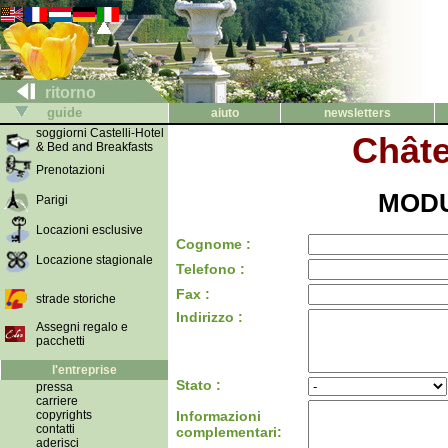
ritorno
guide
aiuto
newsletters
soggiorni Castelli-Hotel
Chât
& Bed and Breakfasts
Prenotazioni
MODU
Parigi
Locazioni esclusive
Cognome :
Locazione stagionale
Telefono :
Fax :
strade storiche
Indirizzo :
Assegni regalo e
pacchetti
l'entreprise
Stato :
pressa
carriere
copyrights
Informazioni
contatti
complementari:
aderisci