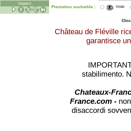
Seguici:
Prestation souhaitée :
Visite
Clicc
Château de Fléville ric
garantisce un 
IMPORTANTE: 
stabilimento. 
Chateaux-Franc
France.com -
non
disaccordi sovven