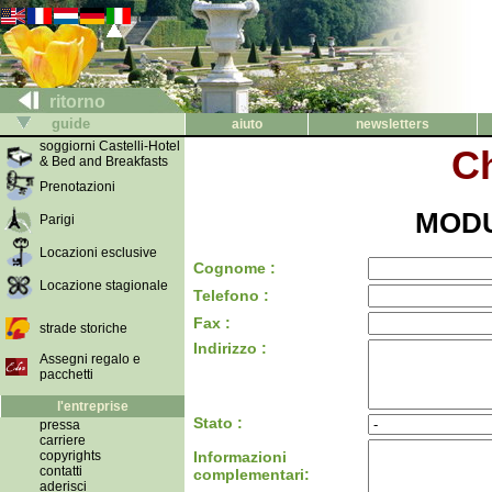
ritorno
guide
aiuto
newsletters
soggiorni Castelli-Hotel
Ch
& Bed and Breakfasts
Prenotazioni
MODU
Parigi
Locazioni esclusive
Cognome :
Locazione stagionale
Telefono :
Fax :
strade storiche
Indirizzo :
Assegni regalo e
pacchetti
l'entreprise
Stato :
pressa
carriere
copyrights
Informazioni
contatti
complementari:
aderisci