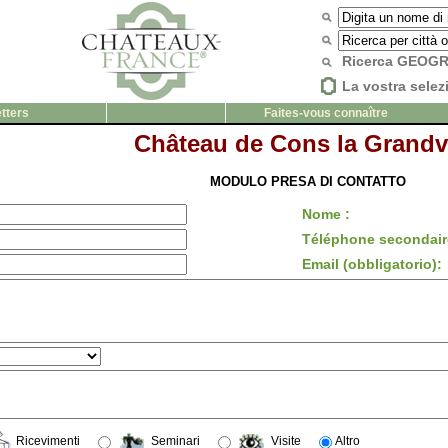
Ricerca GEOG
La vostra selez
tters
Faites-vous connaître
Château de Cons la Grandvi
MODULO PRESA DI CONTATTO
Nome :
Téléphone secondair
Email (obbligatorio):
Ricevimenti
Seminari
Visite
Altro