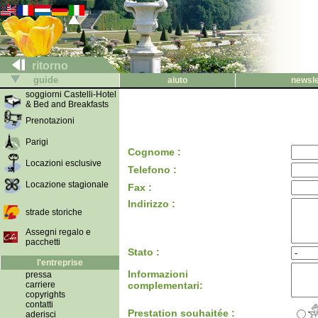
ritorno
guide
aiuto
newsle
soggiorni Castelli-Hotel
& Bed and Breakfasts
Prenotazioni
Parigi
Cognome :
Locazioni esclusive
Telefono :
Locazione stagionale
Fax :
Indirizzo :
strade storiche
Assegni regalo e
pacchetti
Stato :
l'entreprise
Informazioni
pressa
carriere
complementari:
copyrights
contatti
Prestation souhaitée :
aderisci