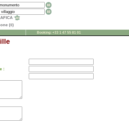
RAFICA
ione (
)
0
Booking: +33 1 47 55 81 01
lle
e :