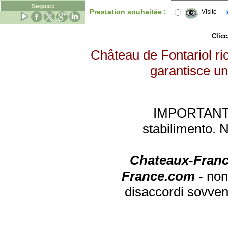
Seguici:
Prestation souhaitée :
Visite
Clicc
Château de Fontariol ric
garantisce un 
IMPORTANTE: 
stabilimento. 
Chateaux-Franc
France.com -
non
disaccordi sovven