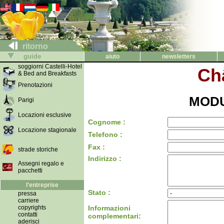
ritorno
guide
aiuto
newsletters
soggiorni Castelli-Hotel
Ch
& Bed and Breakfasts
Prenotazioni
MODU
Parigi
Locazioni esclusive
Cognome :
Locazione stagionale
Telefono :
Fax :
strade storiche
Indirizzo :
Assegni regalo e
pacchetti
l'entreprise
Stato :
pressa
carriere
copyrights
Informazioni
contatti
complementari:
aderisci