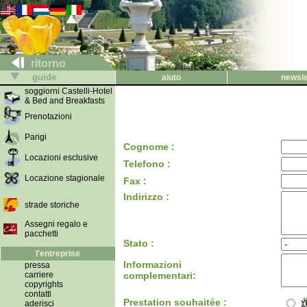
ritorno
guide
aiuto
newsle
soggiorni Castelli-Hotel
& Bed and Breakfasts
Prenotazioni
Parigi
Cognome :
Locazioni esclusive
Telefono :
Locazione stagionale
Fax :
Indirizzo :
strade storiche
Assegni regalo e
pacchetti
Stato :
l'entreprise
Informazioni
pressa
carriere
complementari:
copyrights
contatti
Prestation souhaitée :
aderisci