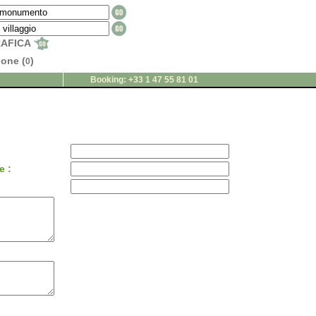
RAFICA
ione (
)
0
Booking: +33 1 47 55 81 01
e :