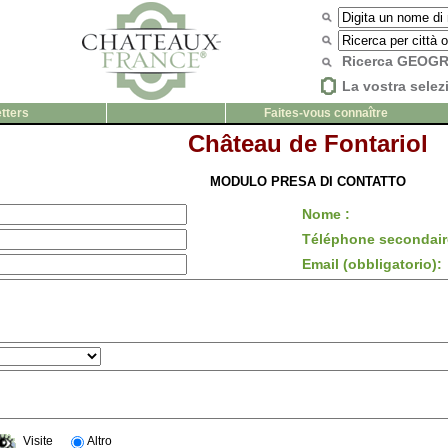
Ricerca GEOG
La vostra selez
tters
Faites-vous connaître
Château de Fontariol
MODULO PRESA DI CONTATTO
Nome :
Téléphone secondair
Email (obbligatorio):
Visite
Altro