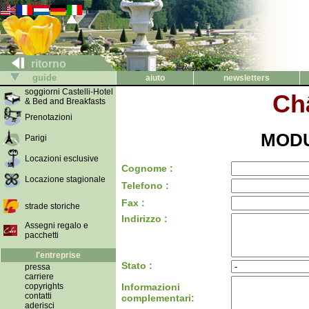
ritorno
guide
aiuto
newsletters
soggiorni Castelli-Hotel
Ch
& Bed and Breakfasts
Prenotazioni
MODU
Parigi
Locazioni esclusive
Cognome :
Locazione stagionale
Telefono :
Fax :
strade storiche
Indirizzo :
Assegni regalo e
pacchetti
l'entreprise
Stato :
pressa
carriere
copyrights
Informazioni
contatti
complementari:
aderisci