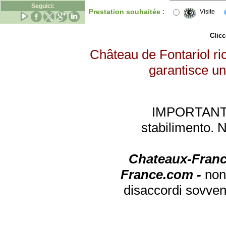
Seguici:
Prestation souhaitée :
Visite
Clicc
Château de Fontariol ric
garantisce un 
IMPORTANTE: 
stabilimento. 
Chateaux-Franc
France.com -
non
disaccordi sovven