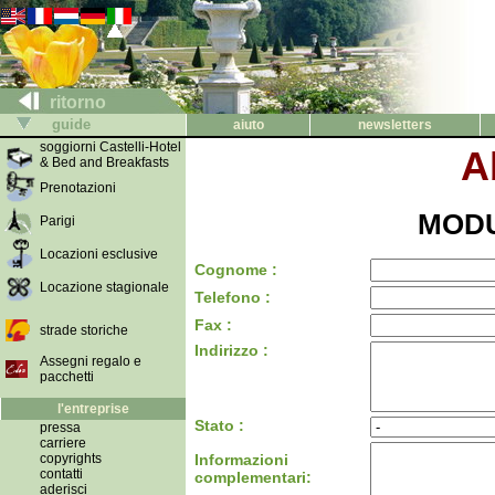
ritorno
guide
aiuto
newsletters
soggiorni Castelli-Hotel
A
& Bed and Breakfasts
Prenotazioni
MODU
Parigi
Locazioni esclusive
Cognome :
Locazione stagionale
Telefono :
Fax :
strade storiche
Indirizzo :
Assegni regalo e
pacchetti
l'entreprise
Stato :
pressa
carriere
copyrights
Informazioni
contatti
complementari:
aderisci