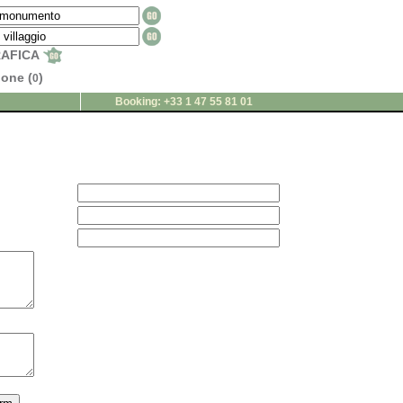
RAFICA
ione (
)
0
Booking: +33 1 47 55 81 01