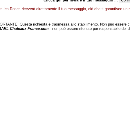
Clicca qui per inviare il tuo messaggio ...
s-les-Roses riceverà direttamente il tuo messaggio, ciò che ti garantisce un ra
TANTE: Questa richiesta è trasmessa allo stabilimento. Non può essere c
 SARL Chateaux-France.com -
non può essere ritenuto per responsabile dei d