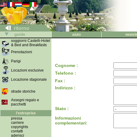
ritorno
guide
aiuto
newsle
soggiorni Castelli-Hotel
& Bed and Breakfasts
Prenotazioni
Parigi
Cognome :
Locazioni esclusive
Telefono :
Locazione stagionale
Fax :
Indirizzo :
strade storiche
Assegni regalo e
pacchetti
Stato :
l'entreprise
Informazioni
pressa
carriere
complementari:
copyrights
contatti
aderisci