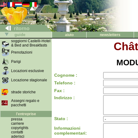
ritorno
guide
aiuto
newsletters
soggiorni Castelli-Hotel
Chât
& Bed and Breakfasts
Prenotazioni
MODU
Parigi
Locazioni esclusive
Cognome :
Locazione stagionale
Telefono :
Fax :
strade storiche
Indirizzo :
Assegni regalo e
pacchetti
l'entreprise
Stato :
pressa
carriere
copyrights
Informazioni
contatti
complementari:
aderisci