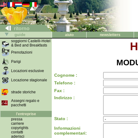
ritorno
guide
aiuto
newsletters
soggiorni Castelli-Hotel
H
& Bed and Breakfasts
Prenotazioni
MODU
Parigi
Locazioni esclusive
Cognome :
Locazione stagionale
Telefono :
Fax :
strade storiche
Indirizzo :
Assegni regalo e
pacchetti
l'entreprise
Stato :
pressa
carriere
copyrights
Informazioni
contatti
complementari:
aderisci