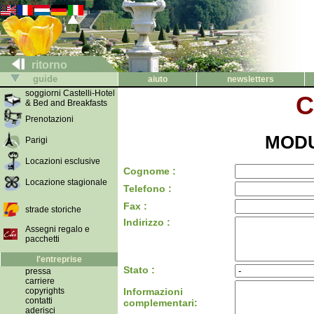
ritorno
guide
aiuto
newsletters
soggiorni Castelli-Hotel
C
& Bed and Breakfasts
Prenotazioni
MODU
Parigi
Locazioni esclusive
Cognome :
Locazione stagionale
Telefono :
Fax :
strade storiche
Indirizzo :
Assegni regalo e
pacchetti
l'entreprise
Stato :
pressa
carriere
copyrights
Informazioni
contatti
complementari:
aderisci