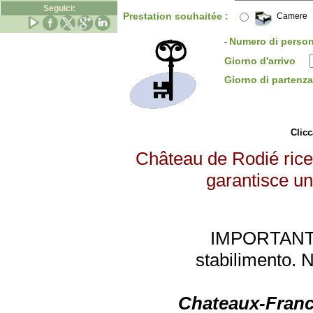
Seguici:
Prestation souhaitée :
Camere
Numero di perso
-
Giorno d'arrivo
Giorno di parten
Clicc
Château de Rodié ricev
garantisce un 
IMPORTANTE: 
stabilimento. 
Chateaux-Franc