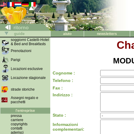
ritorno
guide
aiuto
newsletters
soggiorni Castelli-Hotel
Cha
& Bed and Breakfasts
Prenotazioni
MODU
Parigi
Locazioni esclusive
Cognome :
Locazione stagionale
Telefono :
Fax :
strade storiche
Indirizzo :
Assegni regalo e
pacchetti
l'entreprise
Stato :
pressa
carriere
copyrights
Informazioni
contatti
complementari:
aderisci