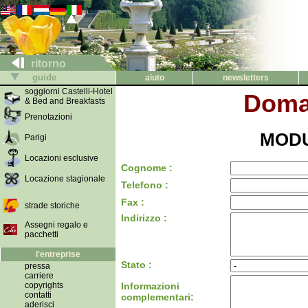
ritorno
guide
aiuto
newsletters
soggiorni Castelli-Hotel
Doma
& Bed and Breakfasts
Prenotazioni
MODU
Parigi
Locazioni esclusive
Cognome :
Locazione stagionale
Telefono :
Fax :
strade storiche
Indirizzo :
Assegni regalo e
pacchetti
l'entreprise
Stato :
pressa
carriere
copyrights
Informazioni
contatti
complementari:
aderisci