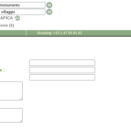
RAFICA
ione (
)
0
Booking: +33 1 47 55 81 01
e :