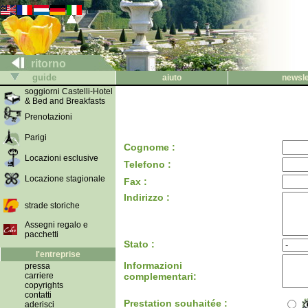
ritorno
guide
aiuto
newsle
soggiorni Castelli-Hotel
& Bed and Breakfasts
Prenotazioni
Parigi
Cognome :
Locazioni esclusive
Telefono :
Locazione stagionale
Fax :
Indirizzo :
strade storiche
Assegni regalo e
pacchetti
Stato :
l'entreprise
Informazioni
pressa
carriere
complementari:
copyrights
contatti
Prestation souhaitée :
aderisci