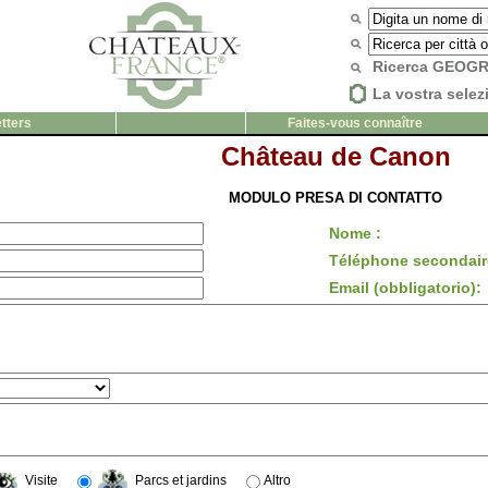
Ricerca GEOG
La vostra selez
tters
Faites-vous connaître
Château de Canon
MODULO PRESA DI CONTATTO
Nome :
Téléphone secondair
Email (obbligatorio):
Visite
Parcs et jardins
Altro