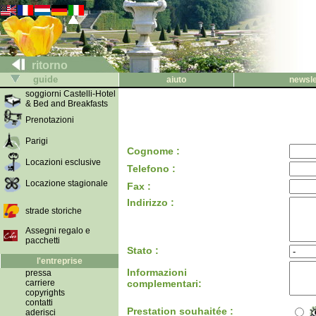
ritorno
guide
aiuto
newsle
soggiorni Castelli-Hotel
& Bed and Breakfasts
Prenotazioni
Parigi
Cognome :
Locazioni esclusive
Telefono :
Locazione stagionale
Fax :
Indirizzo :
strade storiche
Assegni regalo e
pacchetti
Stato :
l'entreprise
Informazioni
pressa
carriere
complementari:
copyrights
contatti
Prestation souhaitée :
aderisci