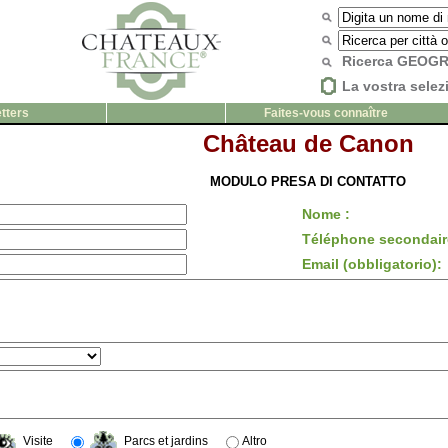
Ricerca GEOG
La vostra selez
tters
Faites-vous connaître
Château de Canon
MODULO PRESA DI CONTATTO
Nome :
Téléphone secondair
Email (obbligatorio):
Visite
Parcs et jardins
Altro