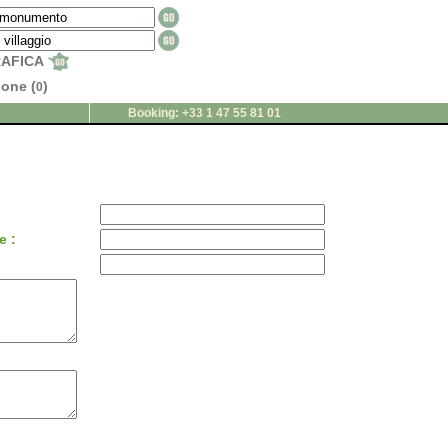
RAFICA
ione (
)
0
Booking: +33 1 47 55 81 01
e :