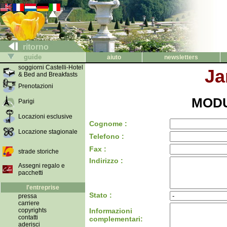
ritorno
guide
aiuto
newsletters
soggiorni Castelli-Hotel
Ja
& Bed and Breakfasts
Prenotazioni
MODU
Parigi
Locazioni esclusive
Cognome :
Locazione stagionale
Telefono :
Fax :
strade storiche
Indirizzo :
Assegni regalo e
pacchetti
l'entreprise
Stato :
pressa
carriere
copyrights
Informazioni
contatti
complementari:
aderisci