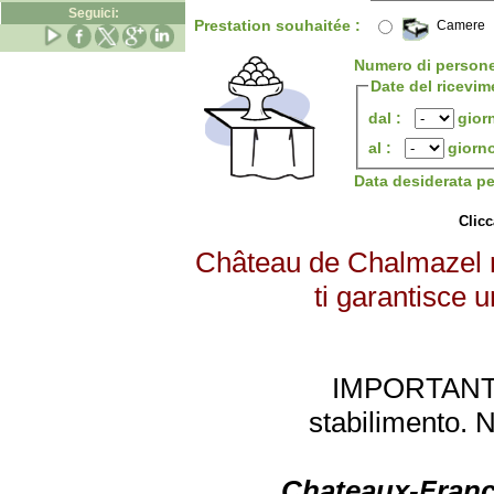
Seguici:
Prestation souhaitée :
Camere
Numero di person
Date del ricevim
dal :
gior
al :
giorn
Data desiderata p
Clicc
Château de Chalmazel ri
ti garantisce u
IMPORTANTE: 
stabilimento. 
Chateaux-Franc