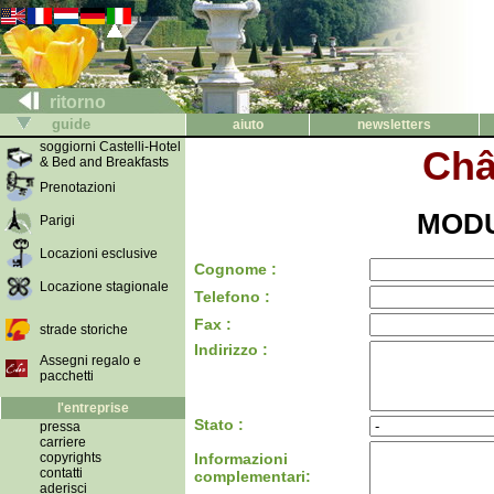
ritorno
guide
aiuto
newsletters
soggiorni Castelli-Hotel
Châ
& Bed and Breakfasts
Prenotazioni
MODU
Parigi
Locazioni esclusive
Cognome :
Locazione stagionale
Telefono :
Fax :
strade storiche
Indirizzo :
Assegni regalo e
pacchetti
l'entreprise
Stato :
pressa
carriere
copyrights
Informazioni
contatti
complementari:
aderisci