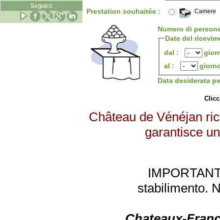
Seguici:
Prestation souhaitée :
Camere
Numero di person
Date del ricevim
dal :
gior
al :
giorn
Data desiderata p
Clicc
Château de Vénéjan rice
garantisce un 
IMPORTANTE: 
stabilimento. 
Chateaux-Franc