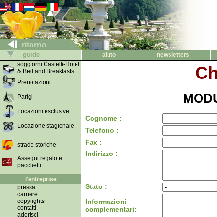
ritorno
guide
aiuto
newsletters
soggiorni Castelli-Hotel
Ch
& Bed and Breakfasts
Prenotazioni
MODU
Parigi
Locazioni esclusive
Cognome :
Locazione stagionale
Telefono :
Fax :
strade storiche
Indirizzo :
Assegni regalo e
pacchetti
l'entreprise
Stato :
pressa
carriere
copyrights
Informazioni
contatti
complementari:
aderisci