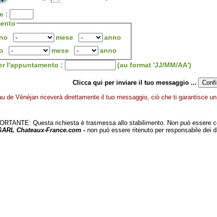
e :
mento
rno
mese
anno
o
mese
anno
er l'appuntamento :
(au format 'JJ/MM/AA')
Clicca qui per inviare il tuo messaggio ...
u de Vénéjan riceverà direttamente il tuo messaggio, ciò che ti garantisce un 
TANTE: Questa richiesta è trasmessa allo stabilimento. Non può essere c
 SARL Chateaux-France.com -
non può essere ritenuto per responsabile dei d