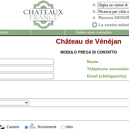
Ricerca GEOG
La vostra selez
tters
Faites-vous connaître
Château de Vénéjan
MODULO PRESA DI CONTATTO
Nome :
Téléphone secondair
Email (obbligatorio):
Camere
Ricevimenti
Altro