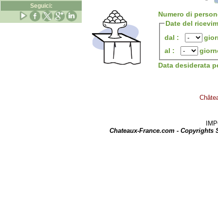
Seguici:
Numero di person
Date del ricevi
dal :
gio
al :
giorn
Data desiderata p
Châtea
IMPOR
Chateaux-France.com - Copyrights