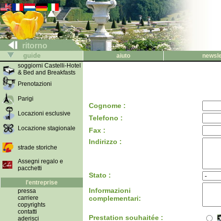
ritorno
guide
aiuto
newsle
soggiorni Castelli-Hotel
& Bed and Breakfasts
Prenotazioni
Parigi
Cognome :
Locazioni esclusive
Telefono :
Locazione stagionale
Fax :
Indirizzo :
strade storiche
Assegni regalo e
pacchetti
Stato :
l'entreprise
Informazioni
pressa
carriere
complementari:
copyrights
contatti
Prestation souhaitée :
aderisci