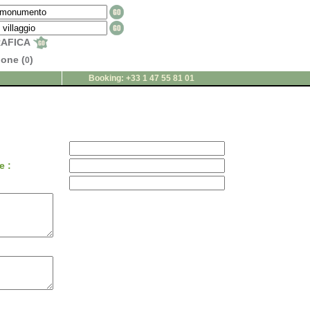
RAFICA
ione (
)
0
Booking: +33 1 47 55 81 01
e :