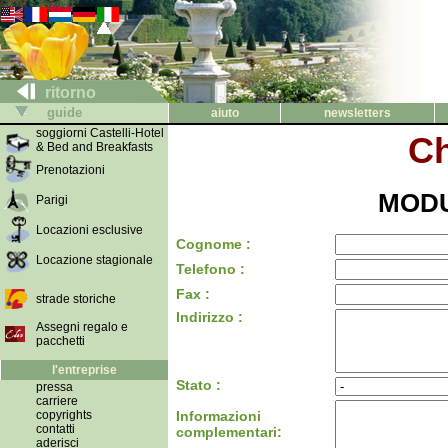
ritorno
guide
aiuto
newsletters
soggiorni Castelli-Hotel
Ch
& Bed and Breakfasts
Prenotazioni
MODU
Parigi
Locazioni esclusive
Cognome :
Locazione stagionale
Telefono :
Fax :
strade storiche
Indirizzo :
Assegni regalo e
pacchetti
l'entreprise
Stato :
pressa
carriere
copyrights
Informazioni
contatti
complementari:
aderisci