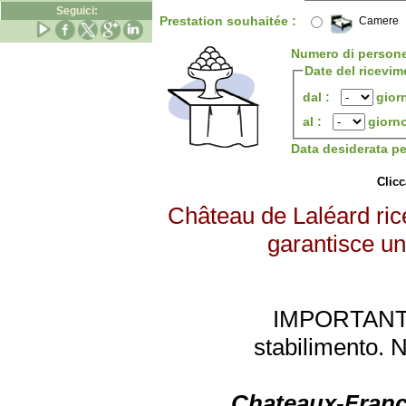
Seguici:
Prestation souhaitée :
Camere
Numero di person
Date del ricevim
dal :
gior
al :
giorn
Data desiderata p
Clicc
Château de Laléard rice
garantisce un 
IMPORTANTE: 
stabilimento. 
Chateaux-Franc