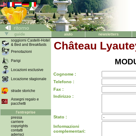
ritorno
guide
aiuto
newsletters
soggiorni Castelli-Hotel
Château Lyautey
& Bed and Breakfasts
Prenotazioni
MODU
Parigi
Locazioni esclusive
Cognome :
Locazione stagionale
Telefono :
Fax :
strade storiche
Indirizzo :
Assegni regalo e
pacchetti
l'entreprise
Stato :
pressa
carriere
copyrights
Informazioni
contatti
complementari:
aderisci