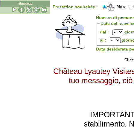
Seguici:
Prestation souhaitée :
Riceviment
Numero di person
Date del ricevim
dal :
gior
al :
giorn
Data desiderata p
Clicc
Château Lyautey Visites
tuo messaggio, ciò 
IMPORTANTE: 
stabilimento. 