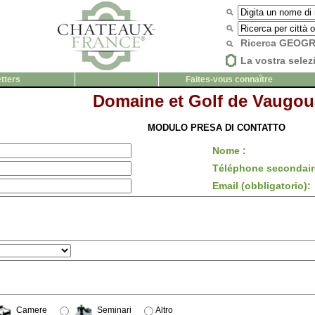
Ricerca GEOG
La vostra selez
tters
Faites-vous connaître
Domaine et Golf de Vaugou
MODULO PRESA DI CONTATTO
Nome :
Téléphone secondair
Email (obbligatorio):
Camere
Seminari
Altro