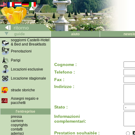
ritorno
guide
aiuto
newsle
soggiorni Castelli-Hotel
& Bed and Breakfasts
Prenotazioni
Parigi
Cognome :
Locazioni esclusive
Telefono :
Locazione stagionale
Fax :
Indirizzo :
strade storiche
Assegni regalo e
pacchetti
Stato :
l'entreprise
Informazioni
pressa
carriere
complementari:
copyrights
contatti
Prestation souhaitée :
aderisci