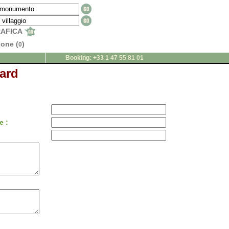
RAFICA
ione (
)
0
Booking: +33 1 47 55 81 01
ard
e :