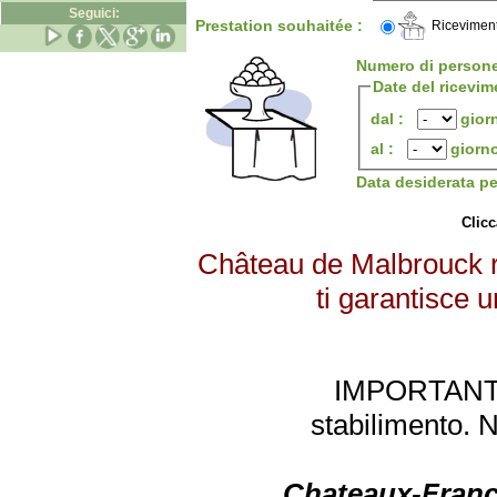
Seguici:
Prestation souhaitée :
Riceviment
Numero di person
Date del ricevim
dal :
gior
al :
giorn
Data desiderata p
Clicc
Château de Malbrouck ri
ti garantisce u
IMPORTANTE: 
stabilimento. 
Chateaux-Franc