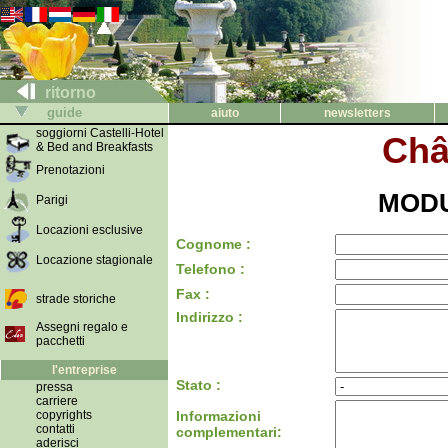
ritorno
guide
aiuto
newsletters
soggiorni Castelli-Hotel
Châ
& Bed and Breakfasts
Prenotazioni
MODU
Parigi
Locazioni esclusive
Cognome :
Locazione stagionale
Telefono :
Fax :
strade storiche
Indirizzo :
Assegni regalo e
pacchetti
l'entreprise
Stato :
pressa
carriere
copyrights
Informazioni
contatti
complementari:
aderisci