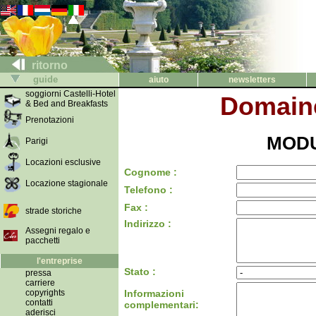
ritorno
guide
aiuto
newsletters
soggiorni Castelli-Hotel
Domaine
& Bed and Breakfasts
Prenotazioni
MODU
Parigi
Locazioni esclusive
Cognome :
Locazione stagionale
Telefono :
Fax :
strade storiche
Indirizzo :
Assegni regalo e
pacchetti
l'entreprise
Stato :
pressa
carriere
copyrights
Informazioni
contatti
complementari:
aderisci