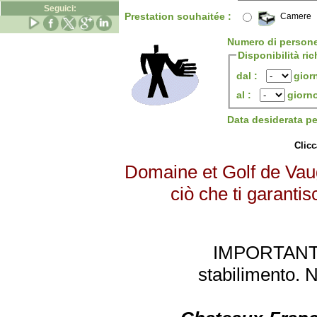
Seguici:
Prestation souhaitée :
Camere
Numero di person
Disponibilità ric
dal :
gior
al :
giorn
Data desiderata p
Clicc
Domaine et Golf de Vaug
ciò che ti garantis
IMPORTANTE: 
stabilimento. 