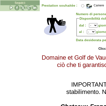
Seguici:
Prestation souhaitée :
Camere
Numero di person
Disponibilità ric
dal :
gior
al :
giorn
Data desiderata p
Clicc
Domaine et Golf de Vaug
ciò che ti garantis
IMPORTANTE: 
stabilimento. 