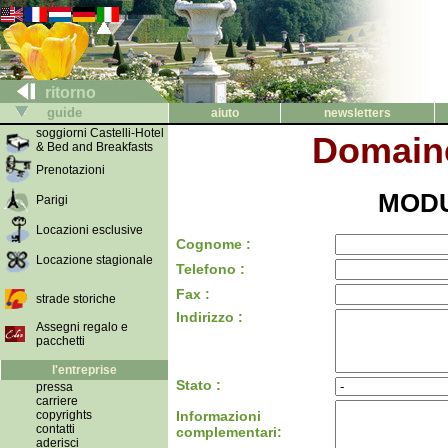
ritorno
guide
aiuto
newsletters
soggiorni Castelli-Hotel
Domaine
& Bed and Breakfasts
Prenotazioni
MODU
Parigi
Locazioni esclusive
Cognome :
Locazione stagionale
Telefono :
Fax :
strade storiche
Indirizzo :
Assegni regalo e
pacchetti
l'entreprise
Stato :
pressa
carriere
copyrights
Informazioni
contatti
complementari:
aderisci