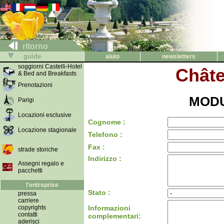
ritorno
guide
aiuto
newsletters
soggiorni Castelli-Hotel
Châte
& Bed and Breakfasts
Prenotazioni
MODU
Parigi
Locazioni esclusive
Cognome :
Locazione stagionale
Telefono :
Fax :
strade storiche
Indirizzo :
Assegni regalo e
pacchetti
l'entreprise
Stato :
pressa
carriere
copyrights
Informazioni
contatti
complementari:
aderisci