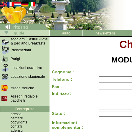
ritorno
guide
aiuto
newsletters
soggiorni Castelli-Hotel
Ch
& Bed and Breakfasts
Prenotazioni
MODU
Parigi
Locazioni esclusive
Cognome :
Locazione stagionale
Telefono :
Fax :
strade storiche
Indirizzo :
Assegni regalo e
pacchetti
l'entreprise
Stato :
pressa
carriere
copyrights
Informazioni
contatti
complementari:
aderisci