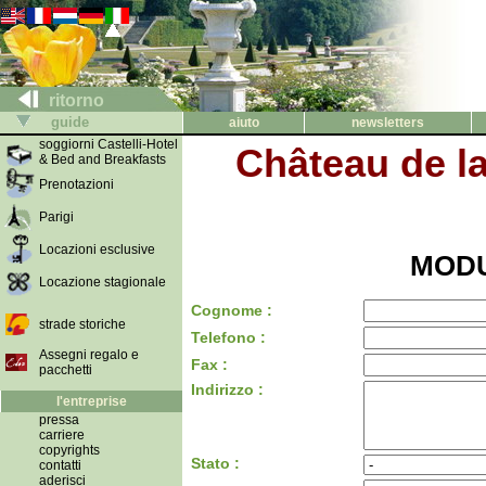
ritorno
guide
aiuto
newsletters
soggiorni Castelli-Hotel
Château de l
& Bed and Breakfasts
Prenotazioni
Parigi
Locazioni esclusive
MODU
Locazione stagionale
Cognome :
strade storiche
Telefono :
Assegni regalo e
Fax :
pacchetti
Indirizzo :
l'entreprise
pressa
carriere
copyrights
Stato :
contatti
aderisci