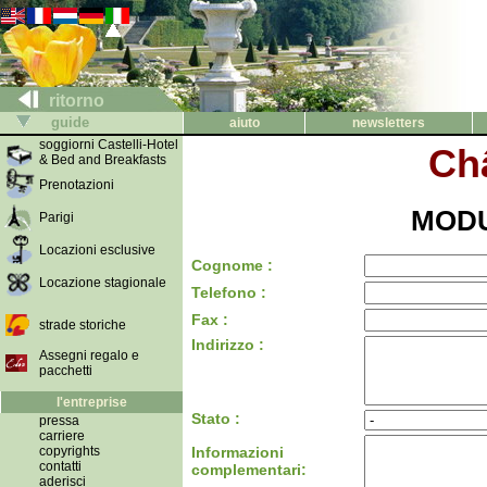
ritorno
guide
aiuto
newsletters
soggiorni Castelli-Hotel
Châ
& Bed and Breakfasts
Prenotazioni
MODU
Parigi
Locazioni esclusive
Cognome :
Locazione stagionale
Telefono :
Fax :
strade storiche
Indirizzo :
Assegni regalo e
pacchetti
l'entreprise
Stato :
pressa
carriere
copyrights
Informazioni
contatti
complementari:
aderisci