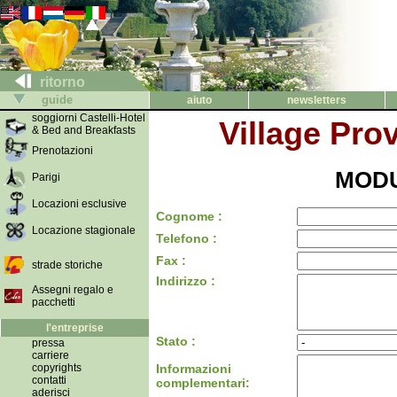
ritorno
guide
aiuto
newsletters
soggiorni Castelli-Hotel
Village Pro
& Bed and Breakfasts
Prenotazioni
MODU
Parigi
Locazioni esclusive
Cognome :
Locazione stagionale
Telefono :
Fax :
strade storiche
Indirizzo :
Assegni regalo e
pacchetti
l'entreprise
Stato :
pressa
carriere
copyrights
Informazioni
contatti
complementari:
aderisci