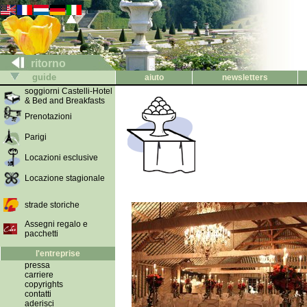
ritorno
guide
aiuto
newsletters
soggiorni Castelli-Hotel
& Bed and Breakfasts
Prenotazioni
Parigi
Locazioni esclusive
Locazione stagionale
strade storiche
Assegni regalo e
pacchetti
l'entreprise
pressa
carriere
copyrights
contatti
aderisci