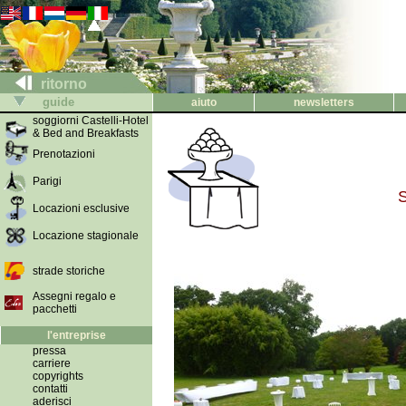
ritorno
guide
aiuto
newsletters
soggiorni Castelli-Hotel
& Bed and Breakfasts
Prenotazioni
Parigi
S
Locazioni esclusive
Locazione stagionale
strade storiche
Assegni regalo e
pacchetti
l'entreprise
pressa
carriere
copyrights
contatti
aderisci