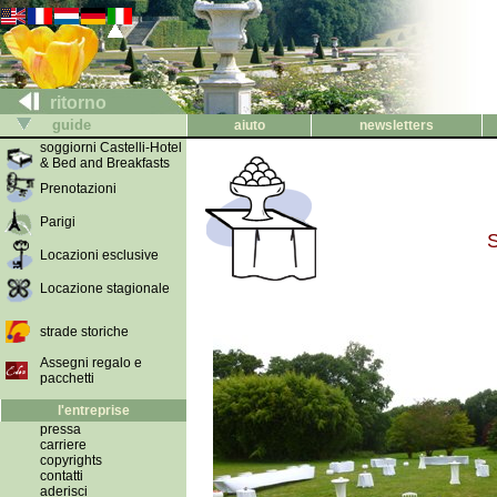
ritorno
guide
aiuto
newsletters
soggiorni Castelli-Hotel
& Bed and Breakfasts
Prenotazioni
Parigi
S
Locazioni esclusive
Locazione stagionale
strade storiche
Assegni regalo e
pacchetti
l'entreprise
pressa
carriere
copyrights
contatti
aderisci