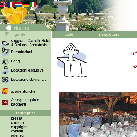
ritorno
guide
aiuto
newsletters
soggiorni Castelli-Hotel
& Bed and Breakfasts
Prenotazioni
Ré
Parigi
Sa
Locazioni esclusive
Locazione stagionale
strade storiche
Assegni regalo e
pacchetti
l'entreprise
pressa
carriere
copyrights
contatti
aderisci