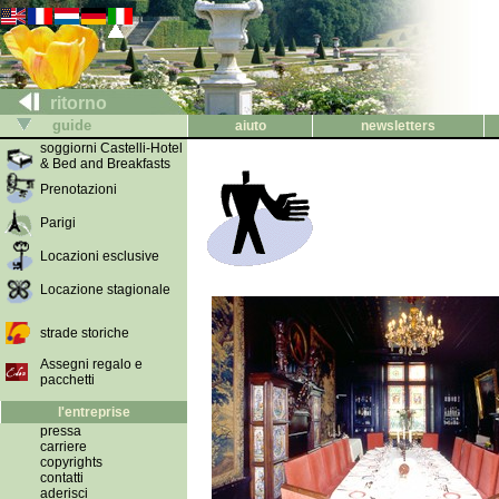
ritorno
guide
aiuto
newsletters
soggiorni Castelli-Hotel
& Bed and Breakfasts
Prenotazioni
Parigi
Locazioni esclusive
Locazione stagionale
strade storiche
Assegni regalo e
pacchetti
l'entreprise
pressa
carriere
copyrights
contatti
aderisci