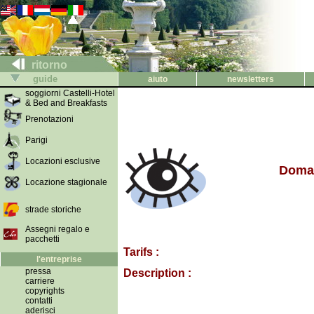
ritorno
guide
aiuto
newsletters
soggiorni Castelli-Hotel
& Bed and Breakfasts
Prenotazioni
Parigi
Locazioni esclusive
Domai
Locazione stagionale
strade storiche
Assegni regalo e
pacchetti
Tarifs :
l'entreprise
pressa
Description :
carriere
copyrights
contatti
aderisci