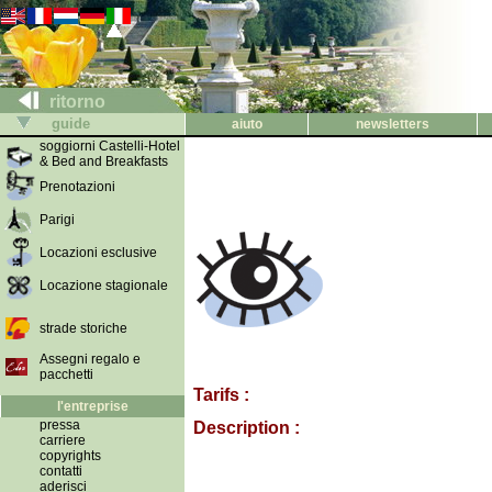
ritorno
guide
aiuto
newsletters
soggiorni Castelli-Hotel
& Bed and Breakfasts
Prenotazioni
Parigi
Locazioni esclusive
Locazione stagionale
strade storiche
Assegni regalo e
pacchetti
Tarifs :
l'entreprise
pressa
Description :
carriere
copyrights
contatti
aderisci