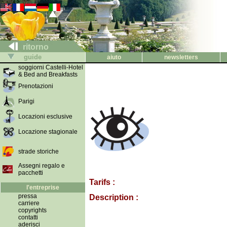
ritorno
guide
aiuto
newsletters
soggiorni Castelli-Hotel
& Bed and Breakfasts
Prenotazioni
Parigi
Locazioni esclusive
Locazione stagionale
strade storiche
Assegni regalo e
pacchetti
Tarifs :
l'entreprise
pressa
Description :
carriere
copyrights
contatti
aderisci