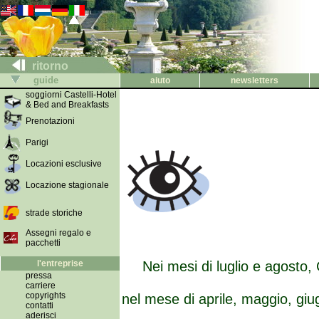
ritorno
guide
aiuto
newsletters
soggiorni Castelli-Hotel
& Bed and Breakfasts
Prenotazioni
Parigi
Locazioni esclusive
Locazione stagionale
strade storiche
Assegni regalo e
pacchetti
l'entreprise
Nei mesi di luglio e agosto, 
pressa
carriere
copyrights
nel mese di aprile, maggio, giug
contatti
aderisci