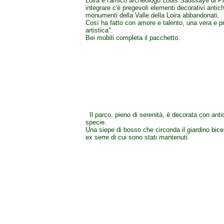
Loira e l'amico archeologo Louis Saussaye di 
integrare c'è pregevoli elementi decorativi antichi
monumenti della Valle della Loira abbandonati.
Così ha fatto con amore e talento, una vera e pro
artistica".
Bei mobili completa il pacchetto.
Il parco, pieno di serenità, è decorata con antic
specie.
Una siepe di bosso che circonda il giardino bice
ex serre di cui sono stati mantenuti.