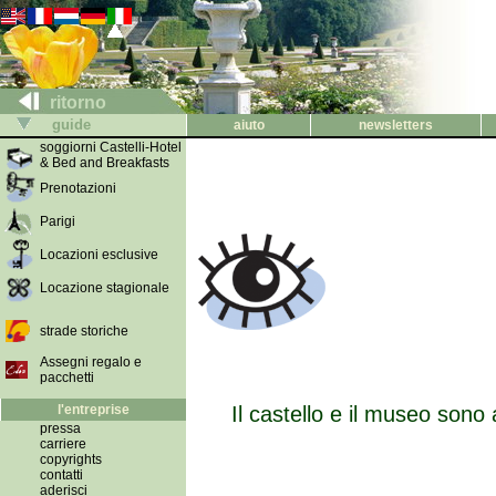
ritorno
guide
aiuto
newsletters
soggiorni Castelli-Hotel
& Bed and Breakfasts
Prenotazioni
Parigi
Locazioni esclusive
Locazione stagionale
strade storiche
Assegni regalo e
pacchetti
l'entreprise
Il castello e il museo sono 
pressa
carriere
copyrights
contatti
aderisci