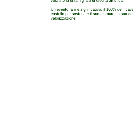
vera storia di famiglia e di eredità artistica.
Un evento raro e significativo: il 100% del ricav
castello per sostenere il suo restauro, la sua c
valorizzazione.