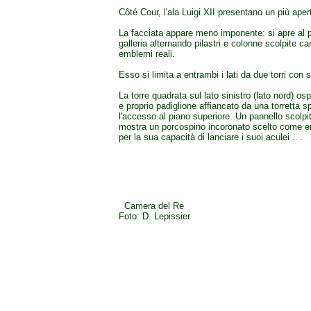
Côté Cour, l'ala Luigi XII presentano un più aper
La facciata appare meno imponente: si apre al p
galleria alternando pilastri e colonne scolpite c
emblemi reali.
Esso si limita a entrambi i lati da due torri con 
La torre quadrata sul lato sinistro (lato nord) os
e proprio padiglione affiancato da una torretta s
l'accesso al piano superiore. Un pannello scolpit
mostra un porcospino incoronato scelto come e
per la sua capacità di lanciare i suoi aculei .. .
Camera del Re
Foto: D. Lepissier