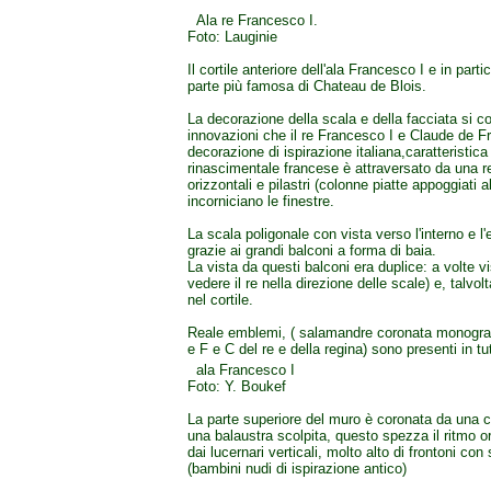
Ala re Francesco I.
Foto: Lauginie
Il cortile anteriore dell'ala Francesco I e in parti
parte più famosa di Chateau de Blois.
La decorazione della scala e della facciata si c
innovazioni che il re Francesco I e Claude de Fr
decorazione di ispirazione italiana,caratteristica
rinascimentale francese è attraversato da una r
orizzontali e pilastri (colonne piatte appoggiati 
incorniciano le finestre.
La scala poligonale con vista verso l'interno e l'
grazie ai grandi balconi a forma di baia.
La vista da questi balconi era duplice: a volte vis
vedere il re nella direzione delle scale) e, talvolt
nel cortile.
Reale emblemi, ( salamandre coronata monogr
e F e C del re e della regina) sono presenti in tut
ala Francesco I
Foto: Y. Boukef
La parte superiore del muro è coronata da una c
una balaustra scolpita, questo spezza il ritmo or
dai lucernari verticali, molto alto di frontoni con 
(bambini nudi di ispirazione antico)